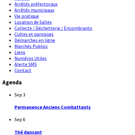
Arrêtés préfectoraux
Arrêtés municipaux
Vie pratique
Location de Salles
Collecte / Déchetterie / Encombrants
Cultes et paroisses
Démarches en ligne
Marchés Publics
Liens
Numéros Utiles
Alerte SMS
Contact
Agenda
Sep
3
Permanence Anciens Combattants
Sep
6
Thé dansant