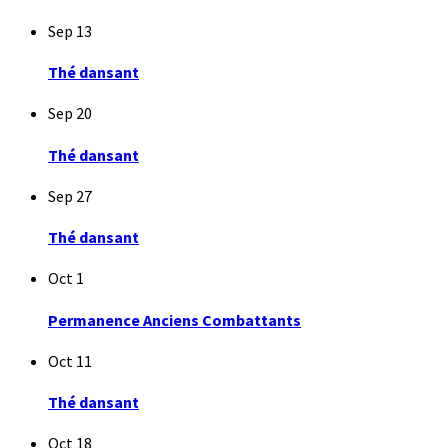
Sep
13
Thé dansant
Sep
20
Thé dansant
Sep
27
Thé dansant
Oct
1
Permanence Anciens Combattants
Oct
11
Thé dansant
Oct
18