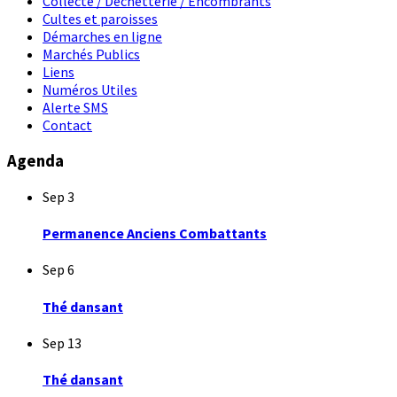
Collecte / Déchetterie / Encombrants
Cultes et paroisses
Démarches en ligne
Marchés Publics
Liens
Numéros Utiles
Alerte SMS
Contact
Agenda
Sep
3
Permanence Anciens Combattants
Sep
6
Thé dansant
Sep
13
Thé dansant